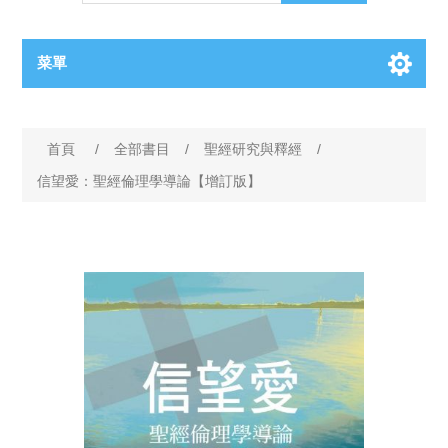
菜單
首頁
/
全部書目
/
聖經研究與釋經
/
信望愛：聖經倫理學導論【增訂版】