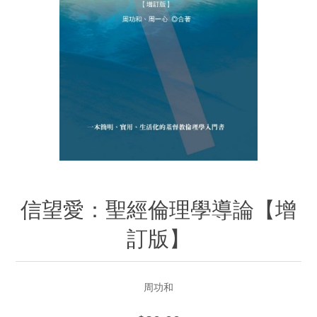
信望愛：聖經倫理學導論【增
訂版】
周功和