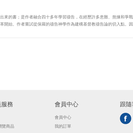
出來的書；是作者融合四十多年學習禱告，在經歷許多患難、熬煉和爭戰
革開始。作者嘗試從保羅的禱告神學作為建構基督教禱告論的切入點。因
員服務
會員中心
跟隨
會員中心
瀏覽商品
我的訂單