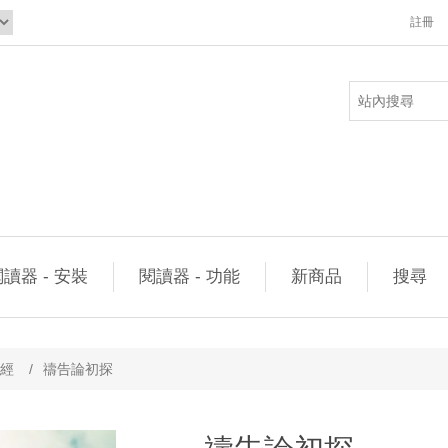
註冊
讀器 - 安裝
閱讀器 - 功能
新商品
搜尋
經
/
禱告論初探