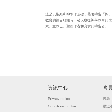
這是以聖經和神學作基礎，藉著禱告「搗」
教會的禱告瓶頸時，發現應從神學教育的改
家、宣教士、聖經作者和真實的禱告者。
資訊中心
會
Privacy notice
搜尋
Conditions of Use
最近