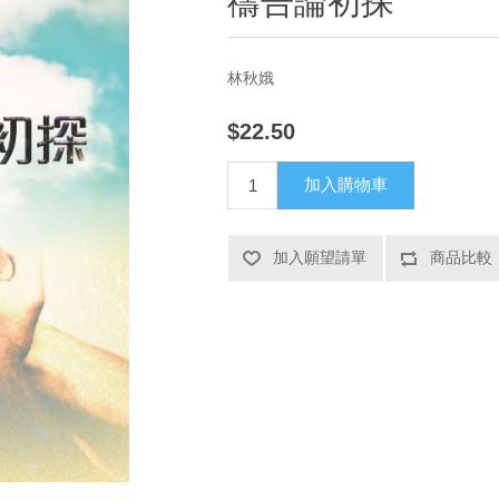
禱告論初探
林秋娥
$22.50
加入購物車
加入願望請單
商品比較