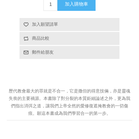
加入購物車
加入願望請單
商品比較
郵件給朋友
歷代教會最大的罪就是不合一，它是撒但的得意技倆，亦是靈魂
失喪的主要禍源。本書除了對分裂的本質鉅細論述之外，更為我
們指出消弭之道，讓我們上帝全然的愛修復遮掩教會的一切傷
痕。願這本書成為我們學習合一的第一步。