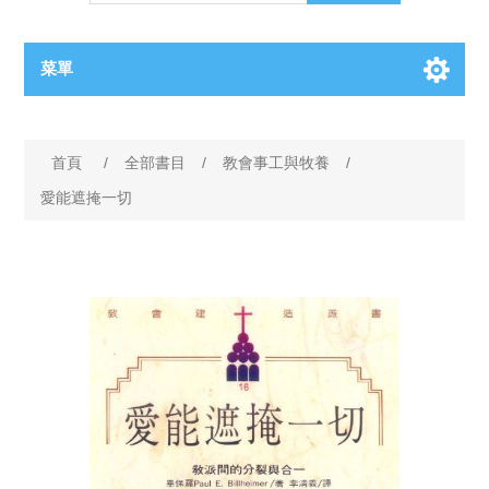
菜單
首頁
/
全部書目
/
教會事工與牧養
/
愛能遮掩一切