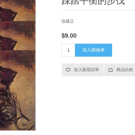
踩踏平衡的步伐
徐建正
$9.00
加入購物車
加入願望請單
商品比較