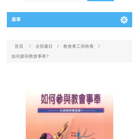
菜單
首頁
/
全部書目
/
教會事工與牧養
/
如何參與教會事奉?