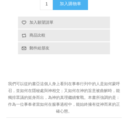
加入購物車
加入願望請單
商品比較
郵件給朋友
我們可以從約書亞這個人身上看到在事奉行列中的人是如何蒙呼
召，並如何在隱秘處與神相交；又如何在神的旨意被曲解時，能
獨排眾議的挺身而出，為神的真理繼續奮戰。本書所強調的是：
作為一位事奉者當如何在服事過程中，能始終擁有從神而來的正
確心態。