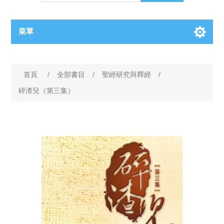
菜單
首頁
/
全部書目
/
聖經研究與釋經
/
碎渣兒（第三集）