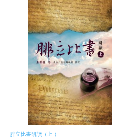
腓立比書研讀（上 ）