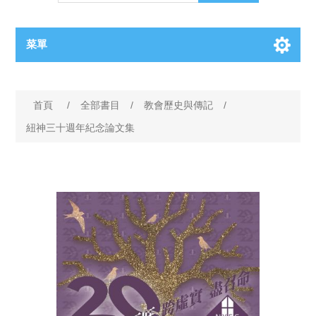
菜單
首頁
/
全部書目
/
教會歷史與傳記
/
紐神三十週年紀念論文集