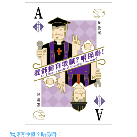
我擁有牧職？唔係啩！