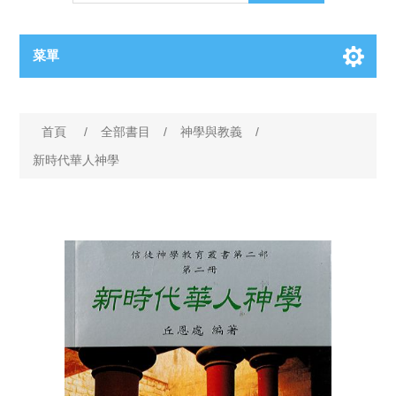
菜單
首頁
/
全部書目
/
神學與教義
/
新時代華人神學