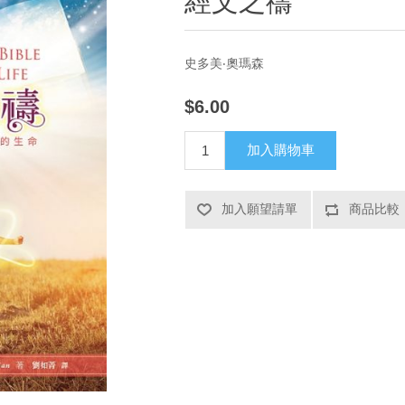
經文之禱
史多美‧奧瑪森
$6.00
加入購物車
加入願望請單
商品比較